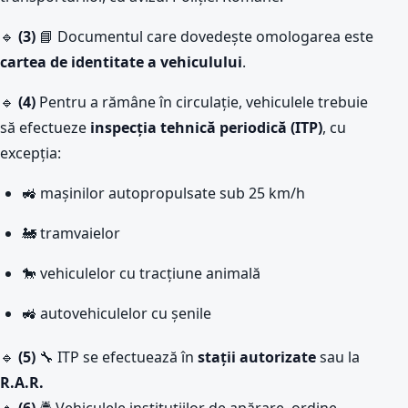
🔹
(3)
📘 Documentul care dovedește omologarea este
cartea de identitate a vehiculului
.
🔹
(4)
Pentru a rămâne în circulație, vehiculele trebuie
să efectueze
inspecția tehnică periodică (ITP)
, cu
excepția:
🚜 mașinilor autopropulsate sub 25 km/h
🚂 tramvaielor
🐎 vehiculelor cu tracțiune animală
🚜 autovehiculelor cu șenile
🔹
(5)
🔧 ITP se efectuează în
stații autorizate
sau la
R.A.R.