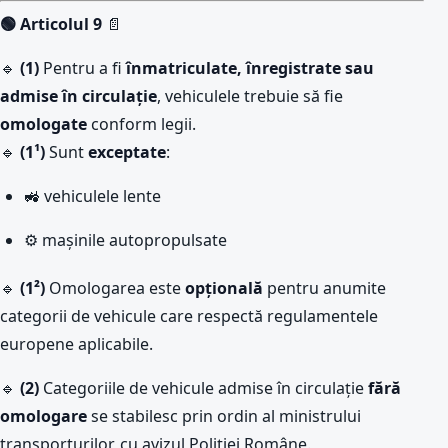
🟢 Articolul 9
📄
🔹
(1)
Pentru a fi
înmatriculate, înregistrate sau
admise în circulație
, vehiculele trebuie să fie
omologate
conform legii.
🔹
(1¹)
Sunt
exceptate
:
🚜 vehiculele lente
⚙️ mașinile autopropulsate
🔹
(1²)
Omologarea este
opțională
pentru anumite
categorii de vehicule care respectă regulamentele
europene aplicabile.
🔹
(2)
Categoriile de vehicule admise în circulație
fără
omologare
se stabilesc prin ordin al ministrului
transporturilor, cu avizul Poliției Române.