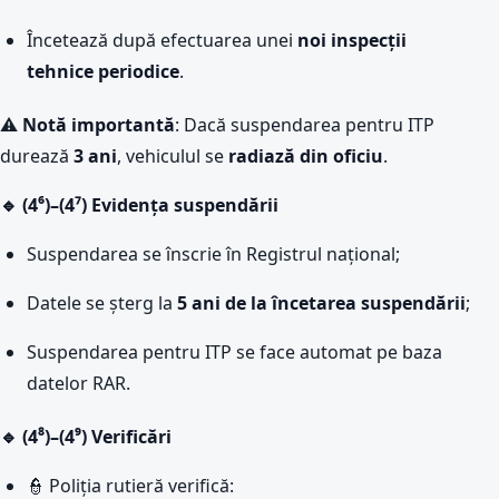
Încetează după efectuarea unei
noi inspecții
tehnice periodice
.
⚠️
Notă importantă
: Dacă suspendarea pentru ITP
durează
3 ani
, vehiculul se
radiază din oficiu
.
🔹 (4⁶)–(4⁷) Evidența suspendării
Suspendarea se înscrie în Registrul național;
Datele se șterg la
5 ani de la încetarea suspendării
;
Suspendarea pentru ITP se face automat pe baza
datelor RAR.
🔹 (4⁸)–(4⁹) Verificări
👮 Poliția rutieră verifică: