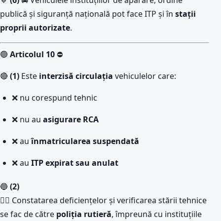
🔹
(6)
🚔 Vehiculele instituțiilor de apărare, ordine
publică și siguranță națională pot face ITP și în
stații
proprii autorizate
.
🟢
Articolul 10
⛔
🔴
(1)
Este
interzisă circulația
vehiculelor care:
❌ nu corespund tehnic
❌ nu au
asigurare RCA
❌ au
înmatricularea suspendată
❌ au
ITP expirat sau anulat
🔵
(2)
👮‍♂️ Constatarea deficiențelor și verificarea stării tehnice
se fac de către
poliția rutieră
, împreună cu instituțiile