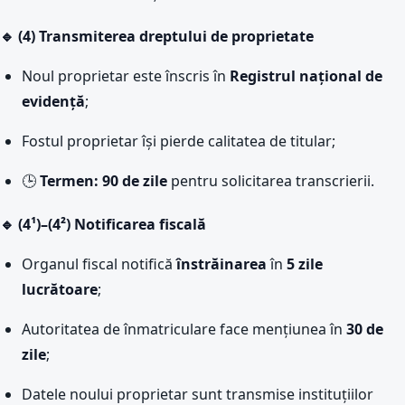
🔹 (4) Transmiterea dreptului de proprietate
Noul proprietar este înscris în
Registrul național de
evidență
;
Fostul proprietar își pierde calitatea de titular;
🕒
Termen: 90 de zile
pentru solicitarea transcrierii.
🔹 (4¹)–(4²) Notificarea fiscală
Organul fiscal notifică
înstrăinarea
în
5 zile
lucrătoare
;
Autoritatea de înmatriculare face mențiunea în
30 de
zile
;
Datele noului proprietar sunt transmise instituțiilor