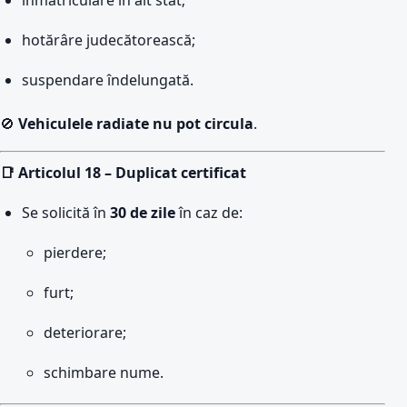
înmatriculare în alt stat;
hotărâre judecătorească;
suspendare îndelungată.
🚫
Vehiculele radiate nu pot circula
.
📑 Articolul 18 – Duplicat certificat
Se solicită în
30 de zile
în caz de:
pierdere;
furt;
deteriorare;
schimbare nume.