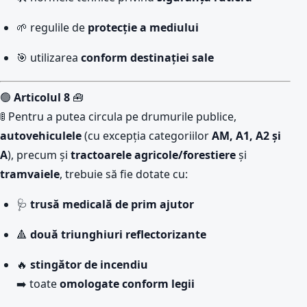
🌱 regulile de
protecție a mediului
🎯 utilizarea
conform destinației sale
🟢
Articolul 8
🧰
🚦 Pentru a putea circula pe drumurile publice,
autovehiculele
(cu excepția categoriilor
AM, A1, A2 și
A
), precum și
tractoarele agricole/forestiere
și
tramvaiele
, trebuie să fie dotate cu:
🩺
trusă medicală de prim ajutor
🔺
două triunghiuri reflectorizante
🔥
stingător de incendiu
➡️ toate
omologate conform legii