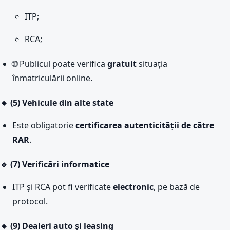
ITP;
RCA;
🌐 Publicul poate verifica
gratuit
situația
înmatriculării online.
🔹 (5) Vehicule din alte state
Este obligatorie
certificarea autenticității de către
RAR
.
🔹 (7) Verificări informatice
ITP și RCA pot fi verificate
electronic
, pe bază de
protocol.
🔹 (9) Dealeri auto și leasing