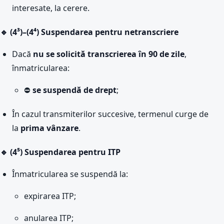
interesate, la cerere.
🔹 (4³)–(4⁴) Suspendarea pentru netranscriere
Dacă
nu se solicită transcrierea în 90 de zile
,
înmatricularea:
⛔
se suspendă de drept
;
În cazul transmiterilor succesive, termenul curge de
la
prima vânzare
.
🔹 (4⁵) Suspendarea pentru ITP
Înmatricularea se suspendă la:
expirarea ITP;
anularea ITP;