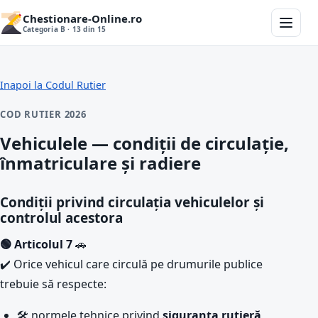
Chestionare-Online.ro
Categoria B · 13 din 15
Inapoi la Codul Rutier
COD RUTIER 2026
Vehiculele — condiții de circulație,
înmatriculare și radiere
Condiții privind circulația vehiculelor și
controlul acestora
🟢 Articolul 7
🚗
✔️ Orice vehicul care circulă pe drumurile publice
trebuie să respecte:
🛠️ normele tehnice privind
siguranța rutieră