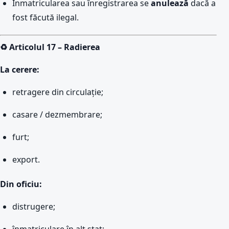
Înmatricularea sau înregistrarea se
anulează
dacă a
fost făcută ilegal.
♻️ Articolul 17 – Radierea
La cerere:
retragere din circulație;
casare / dezmembrare;
furt;
export.
Din oficiu:
distrugere;