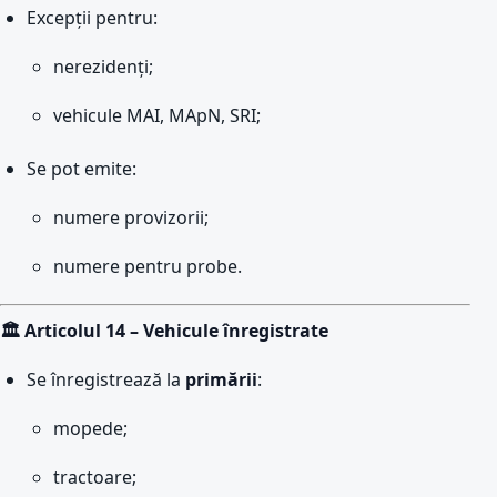
Excepții pentru:
nerezidenți;
vehicule MAI, MApN, SRI;
Se pot emite:
numere provizorii;
numere pentru probe.
🏛️ Articolul 14 – Vehicule înregistrate
Se înregistrează la
primării
:
mopede;
tractoare;