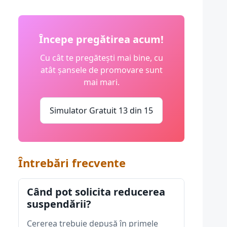
Începe pregătirea acum!
Cu cât te pregătești mai bine, cu
atât șansele de promovare sunt
mai mari.
Simulator Gratuit 13 din 15
Întrebări frecvente
Când pot solicita reducerea
suspendării?
Cererea trebuie depusă în primele