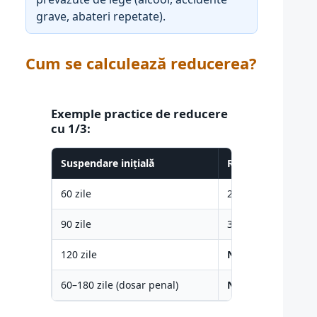
grave, abateri repetate).
Cum se calculează reducerea?
Exemple practice de reducere
cu 1/3:
Suspendare inițială
Reducere (1/3)
60 zile
20 zile
90 zile
30 zile
120 zile
NU se poate redu
60–180 zile (dosar penal)
NU se poate redu