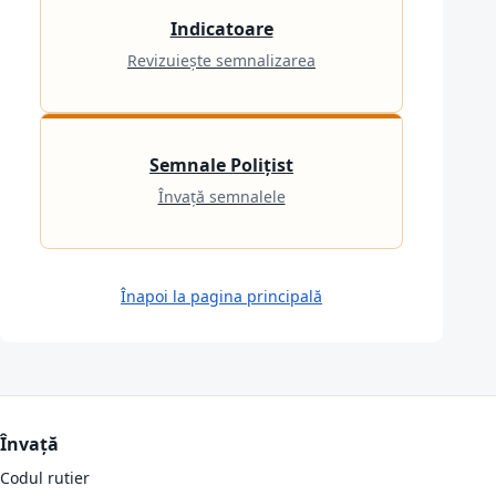
Indicatoare
Revizuiește semnalizarea
Semnale Polițist
Învață semnalele
Înapoi la pagina principală
Învață
Codul rutier