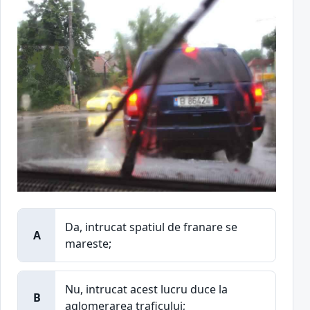
Da, intrucat spatiul de franare se
A
mareste;
Nu, intrucat acest lucru duce la
B
aglomerarea traficului;