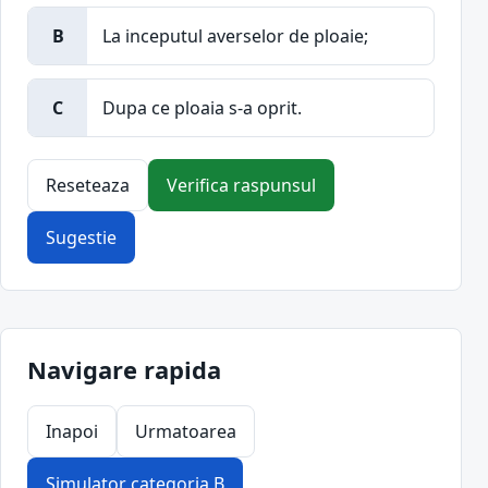
B
La inceputul averselor de ploaie;
C
Dupa ce ploaia s-a oprit.
Reseteaza
Verifica raspunsul
Sugestie
Navigare rapida
Inapoi
Urmatoarea
Simulator categoria B