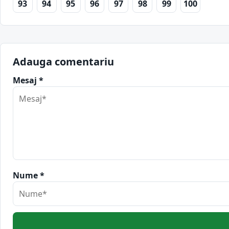
93
94
95
96
97
98
99
100
Adauga comentariu
Mesaj *
Nume *