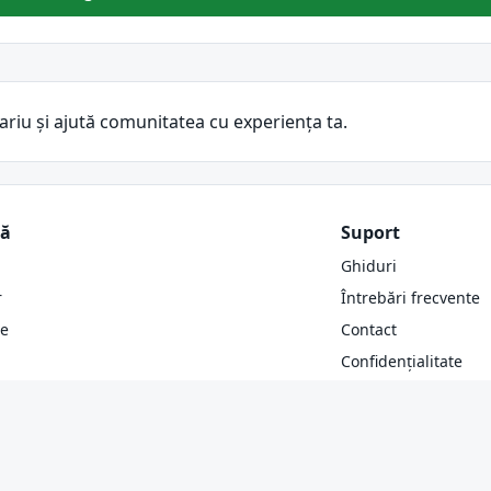
ariu și ajută comunitatea cu experiența ta.
ză
Suport
Ghiduri
r
Întrebări frecvente
re
Contact
Confidențialitate
Cookies
Site oficial DGPCI (D
ANPC