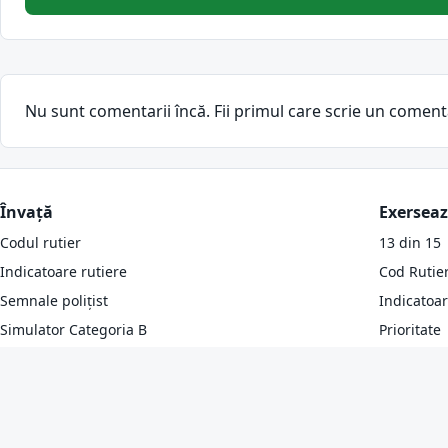
Nu sunt comentarii încă. Fii primul care scrie un coment
Învață
Exersea
Codul rutier
13 din 15
Indicatoare rutiere
Cod Rutie
Semnale polițist
Indicatoa
Simulator Categoria B
Prioritate
Simulator 13/15
Toate întrebările Cat B