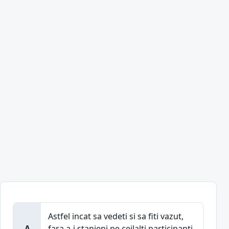
Astfel incat sa vedeti si sa fiti vazut,
A
fara a-i stanjeni pe ceilalti participanti