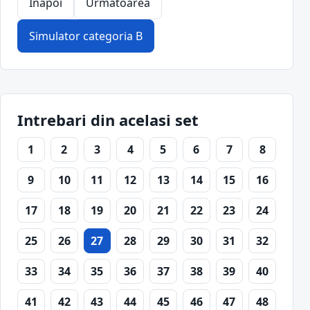
Inapoi
Urmatoarea
Simulator categoria B
Intrebari din acelasi set
1
2
3
4
5
6
7
8
9
10
11
12
13
14
15
16
17
18
19
20
21
22
23
24
25
26
27
28
29
30
31
32
33
34
35
36
37
38
39
40
41
42
43
44
45
46
47
48