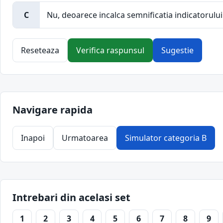
C
Nu, deoarece incalca semnificatia indicatorului
Reseteaza
Verifica raspunsul
Sugestie
Navigare rapida
Inapoi
Urmatoarea
Simulator categoria B
Intrebari din acelasi set
1
2
3
4
5
6
7
8
9