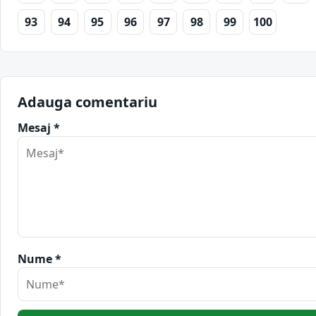
93
94
95
96
97
98
99
100
Adauga comentariu
Mesaj *
Nume *