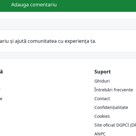
Adauga comentariu
ariu și ajută comunitatea cu experiența ta.
ză
Suport
Ghiduri
r
Întrebări frecvente
re
Contact
Confidențialitate
Cookies
Site oficial DGPCI (D
ANPC