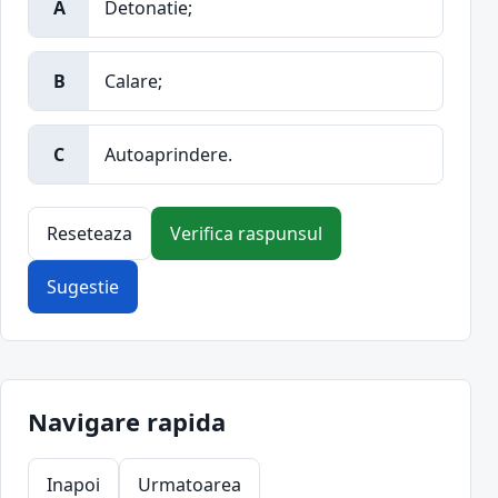
A
Detonatie;
B
Calare;
C
Autoaprindere.
Reseteaza
Verifica raspunsul
Sugestie
Navigare rapida
Inapoi
Urmatoarea