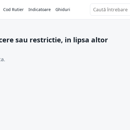
Cod Rutier
Indicatoare
Ghiduri
Caută întrebări
ere sau restrictie, in lipsa altor
ca.