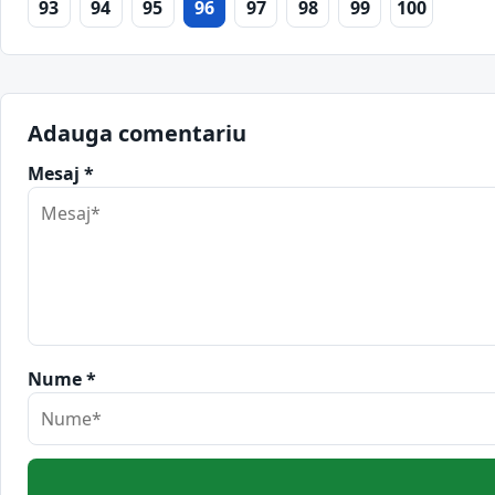
93
94
95
96
97
98
99
100
Adauga comentariu
Mesaj *
Nume *