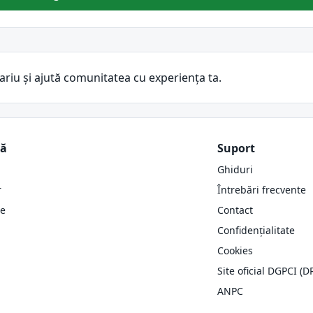
ariu și ajută comunitatea cu experiența ta.
ză
Suport
Ghiduri
r
Întrebări frecvente
re
Contact
Confidențialitate
Cookies
Site oficial DGPCI (D
ANPC