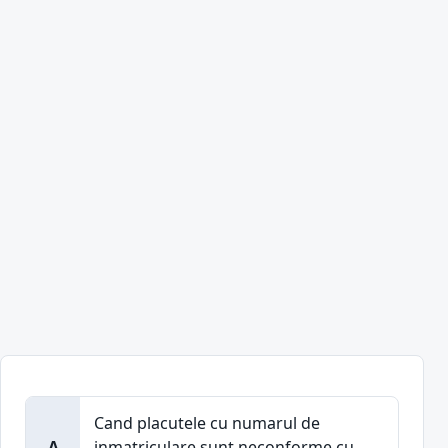
Cand placutele cu numarul de
A
inmatriculare sunt neconforme cu