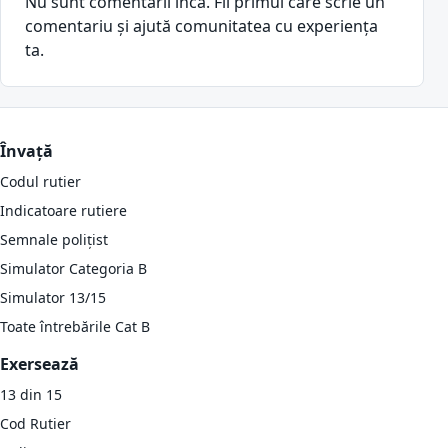
Nu sunt comentarii încă. Fii primul care scrie un
comentariu și ajută comunitatea cu experiența
ta.
Învață
Codul rutier
Indicatoare rutiere
Semnale polițist
Simulator Categoria B
Simulator 13/15
Toate întrebările Cat B
Exersează
13 din 15
Cod Rutier