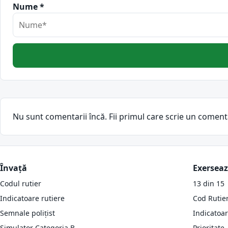
Nume *
Nu sunt comentarii încă. Fii primul care scrie un coment
Învață
Exersea
Codul rutier
13 din 15
Indicatoare rutiere
Cod Rutie
Semnale polițist
Indicatoa
Simulator Categoria B
Prioritate