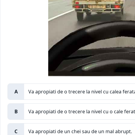
A
Va apropiati de o trecere la nivel cu calea fera
B
Va apropiati de o trecere la nivel cu o cale ferat
C
Va apropiati de un chei sau de un mal abrupt.