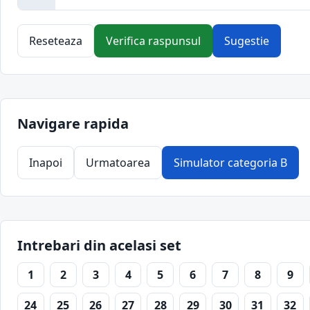
Reseteaza
Verifica raspunsul
Sugestie
Navigare rapida
Inapoi
Urmatoarea
Simulator categoria B
Intrebari din acelasi set
1
2
3
4
5
6
7
8
9
24
25
26
27
28
29
30
31
32