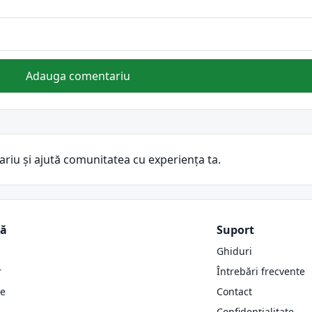
Adauga comentariu
ariu și ajută comunitatea cu experiența ta.
ză
Suport
Ghiduri
r
Întrebări frecvente
re
Contact
Confidențialitate