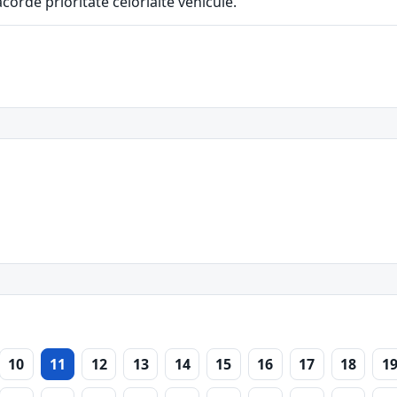
corde prioritate celorlalte vehicule.
10
11
12
13
14
15
16
17
18
1