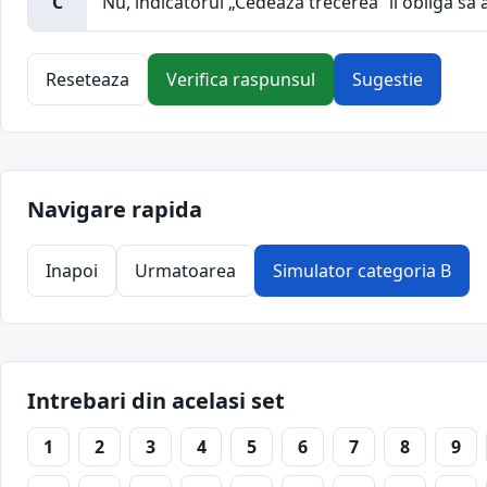
C
Nu, indicatorul „Cedeaza trecerea“ il obliga sa a
Reseteaza
Verifica raspunsul
Sugestie
Navigare rapida
Inapoi
Urmatoarea
Simulator categoria B
Intrebari din acelasi set
1
2
3
4
5
6
7
8
9