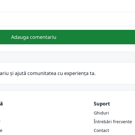
Adauga comentariu
ariu și ajută comunitatea cu experiența ta.
ză
Suport
Ghiduri
r
Întrebări frecvente
re
Contact