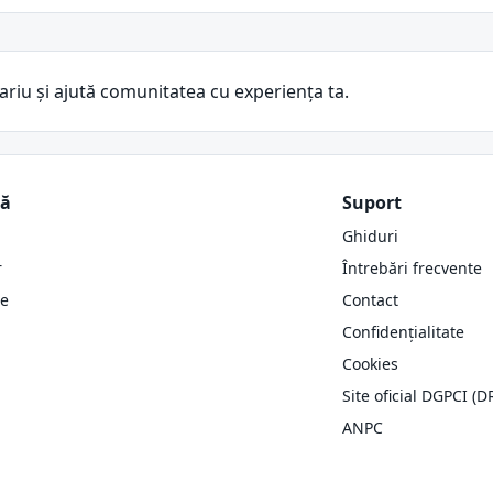
ariu și ajută comunitatea cu experiența ta.
ză
Suport
Ghiduri
r
Întrebări frecvente
re
Contact
Confidențialitate
Cookies
Site oficial DGPCI (D
ANPC