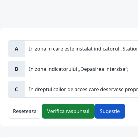
A
In zona in care este instalat indicatorul „Statio
B
In zona indicatorului „Depasirea interzisa“;
C
In dreptul cailor de acces care deservesc propr
Reseteaza
Verifica raspunsul
Sugestie