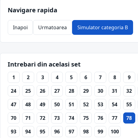
Navigare rapida
Inapoi
Urmatoarea
Simulator categoria B
Intrebari din acelasi set
1
2
3
4
5
6
7
8
9
24
25
26
27
28
29
30
31
32
47
48
49
50
51
52
53
54
55
70
71
72
73
74
75
76
77
78
93
94
95
96
97
98
99
100