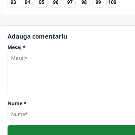
93
94
95
96
97
98
99
100
Adauga comentariu
Mesaj *
Nume *