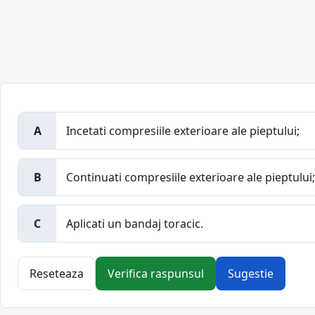
A
Incetati compresiile exterioare ale pieptului;
B
Continuati compresiile exterioare ale pieptului;
C
Aplicati un bandaj toracic.
Reseteaza
Verifica raspunsul
Sugestie