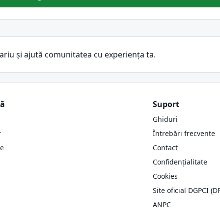
ariu și ajută comunitatea cu experiența ta.
ză
Suport
Ghiduri
r
Întrebări frecvente
re
Contact
Confidențialitate
Cookies
Site oficial DGPCI (D
ANPC