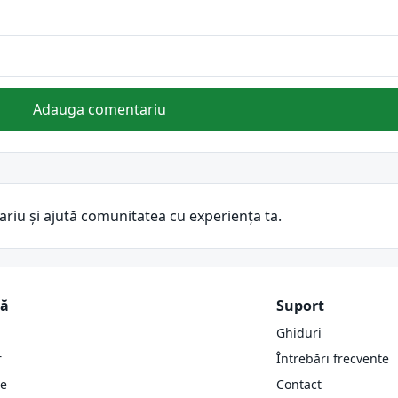
Adauga comentariu
ariu și ajută comunitatea cu experiența ta.
ză
Suport
Ghiduri
r
Întrebări frecvente
re
Contact