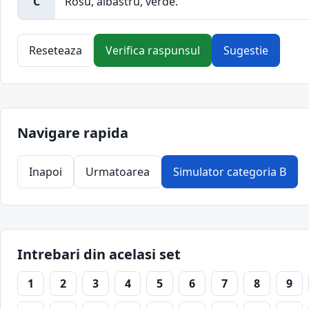
C
Rosu, albastru, verde.
Reseteaza
Verifica raspunsul
Sugestie
Navigare rapida
Inapoi
Urmatoarea
Simulator categoria B
Intrebari din acelasi set
1
2
3
4
5
6
7
8
9