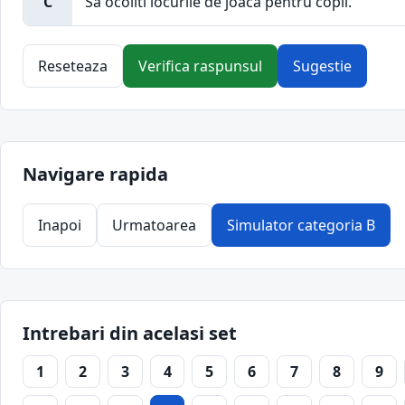
C
Sa ocoliti locurile de joaca pentru copii.
Reseteaza
Verifica raspunsul
Sugestie
Navigare rapida
Inapoi
Urmatoarea
Simulator categoria B
Intrebari din acelasi set
1
2
3
4
5
6
7
8
9