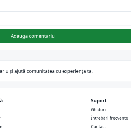
Adauga comentariu
ariu și ajută comunitatea cu experiența ta.
ză
Suport
Ghiduri
r
Întrebări frecvente
re
Contact