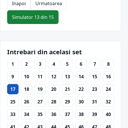
Inapoi
Urmatoarea
Simulator 13 din 15
Intrebari din acelasi set
1
2
3
4
5
6
7
8
9
10
11
12
13
14
15
16
17
18
19
20
21
22
23
24
25
26
27
28
29
30
31
32
33
34
35
36
37
38
39
40
41
42
43
44
45
46
47
48