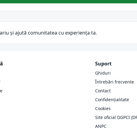
ariu și ajută comunitatea cu experiența ta.
ză
Suport
Ghiduri
r
Întrebări frecvente
re
Contact
Confidențialitate
Cookies
Site oficial DGPCI (D
ANPC