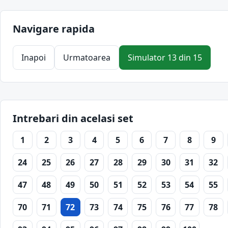
Navigare rapida
Inapoi
Urmatoarea
Simulator 13 din 15
Intrebari din acelasi set
1
2
3
4
5
6
7
8
9
24
25
26
27
28
29
30
31
32
47
48
49
50
51
52
53
54
55
70
71
72
73
74
75
76
77
78