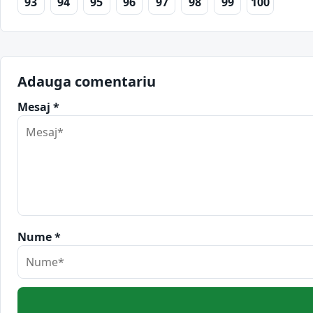
93
94
95
96
97
98
99
100
Adauga comentariu
Mesaj *
Nume *