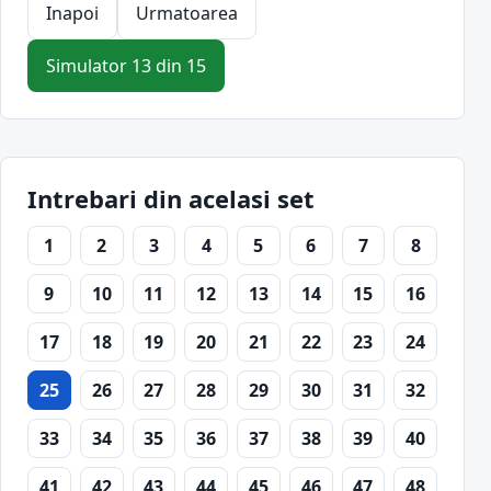
Inapoi
Urmatoarea
Simulator 13 din 15
Intrebari din acelasi set
1
2
3
4
5
6
7
8
9
10
11
12
13
14
15
16
17
18
19
20
21
22
23
24
25
26
27
28
29
30
31
32
33
34
35
36
37
38
39
40
41
42
43
44
45
46
47
48